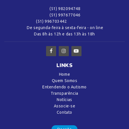
a condução do processo eleitoral poderão set
(51) 982094748
apresentadas por qualquer associados, no prazo
(51) 997677046
de 48 horas após o fato gerador,mediante
7- Dos resultados
(51) 996703442
comunicação formal a comissão eleitoral.
A apuração dos votos será iniciada
De segunda-feira à sexta-feira - on line
imediatamente após o encerramento da
Das 8h às 12h e das 13h às 18h
votação,
Será considerada eleita a chapa que obtiver a
maioria dimples dos votos válidos,
Após a proclamação do resultado será lavrada a
ata final do processo eleitoral
LINKS
Home
8 Da divulgação:
Quem Somos
Este edital será divulgado
Entendendo o Autismo
Ao grupo de Associados da Afapa,
Transparência
Nas redes sociais oficiais da Associação.
Notícias
Associe-se
Porto Alegre, 17 de Novembro de 2025
Contato