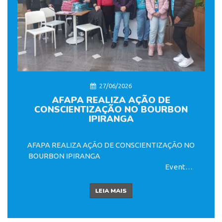
27/06/2026
AFAPA REALIZA AÇÃO DE
CONSCIENTIZAÇÃO NO BOURBON
IPIRANGA
AFAPA REALIZA AÇÃO DE CONSCIENTIZAÇÃO NO
BOURBON IPIRANGA
Evento
distribuiu abafadores, cordões de identificação do
TEA e promoveu venda de camisetas em prol da
LEIA MAIS
No dia 27 de junho, a
inclusão
AFAPA - Associação de Familiares, Amigos e
Pessoas com Autismo realizou uma belíssima
Nosso agradecimento especial ao